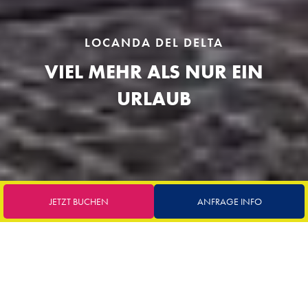
LOCANDA DEL DELTA
VIEL MEHR ALS NUR EIN
URLAUB
JETZT BUCHEN
ANFRAGE INFO
FERRARA
Ferrara liegt in der italienischen Region Emilia-Romagna und ist
eine Stadt reich an Geschichte, Kunst und Kultur, deren Erbe
bis ins Mittelalter und die Renaissance zurückreicht. Ferrara ist
für sein gut erhaltenes historisches Zentrum bekannt und