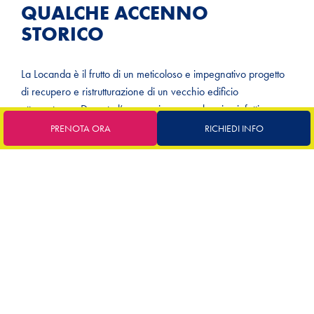
QUALCHE ACCENNO
STORICO
La Locanda è il frutto di un meticoloso e impegnativo progetto
di recupero e ristrutturazione di un vecchio edificio
ottocentesco. Durante l’occupazione napoleonica infatti
l’edificio venne adibito ad alloggi e occupato da
salinari
PRENOTA ORA
RICHIEDI INFO
provenienti da
Marsiglia
che, per volere di Napoleone
lavorarono nelle saline di Comacchio per la loro
riorganizzazione.
Molti di questi salinari rimasero per decenni tanto che ancora
oggi il rione che ospita questo edificio viene chiamato “
la
piccola Parigi
“, un omaggio al legame con i francesi durante
quel periodo storico.